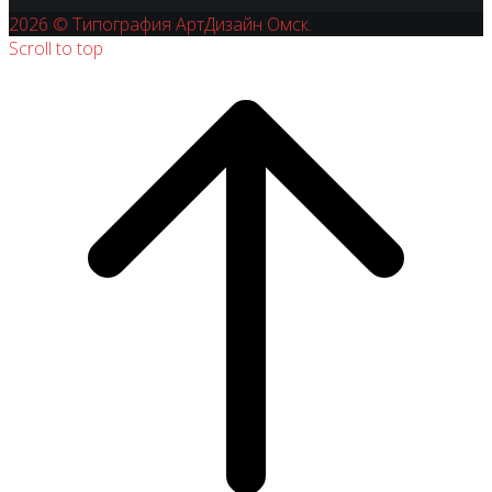
2026 © Типография АртДизайн Омск.
Scroll to top