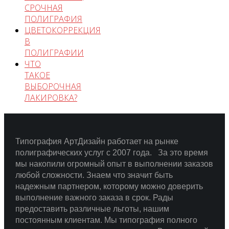
СРОЧНАЯ
ПОЛИГРАФИЯ
ЦВЕТОКОРРЕКЦИЯ
В
ПОЛИГРАФИИ
ЧТО
ТАКОЕ
ВЫБОРОЧНАЯ
ЛАКИРОВКА?
Типография АртДизайн работает на рынке
полиграфических услуг с 2007 года.
За это время
мы накопили огромный опыт в выполнении заказов
любой сложности.
Знаем что значит быть
надежным партнером, которому можно доверить
выполнение важного заказа в срок.
Рады
предоставить различные льготы, нашим
постоянным клиентам. Мы типография полного