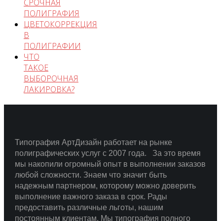
СРОЧНАЯ
ПОЛИГРАФИЯ
ЦВЕТОКОРРЕКЦИЯ
В
ПОЛИГРАФИИ
ЧТО
ТАКОЕ
ВЫБОРОЧНАЯ
ЛАКИРОВКА?
Типография АртДизайн работает на рынке
полиграфических услуг с 2007 года.
За это время
мы накопили огромный опыт в выполнении заказов
любой сложности.
Знаем что значит быть
надежным партнером, которому можно доверить
выполнение важного заказа в срок.
Рады
предоставить различные льготы, нашим
постоянным клиентам. Мы типография полного