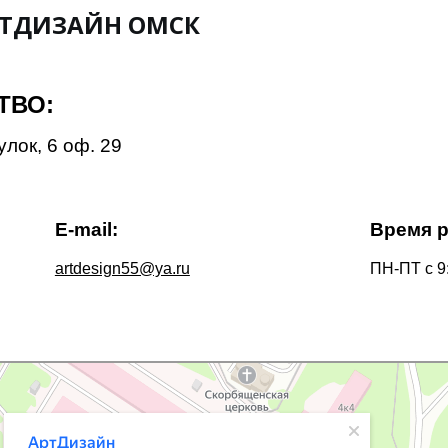
РТДИЗАЙН ОМСК
ТВО:
улок, 6 оф. 29
E-mail:
Время 
artdesign55@ya.ru
ПН-ПТ с 9