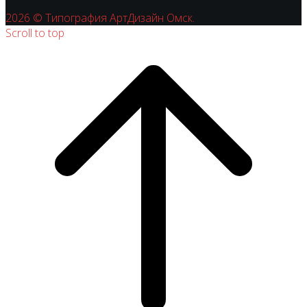
2026 © Типография АртДизайн Омск.
Scroll to top